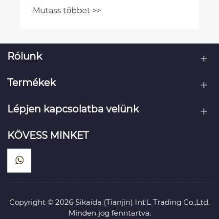
milliárd dollár) az elektromos járművek
Mutass többet >>
könnyűsúlyozása és az integrált
fröccsöntési trendek?
Rólunk
Termékek
Lépjen kapcsolatba velünk
KÖVESS MINKET
Copyright © 2026 Sikaida (Tianjin) Int'L Trading Co.,Ltd.
Minden jog fenntartva.