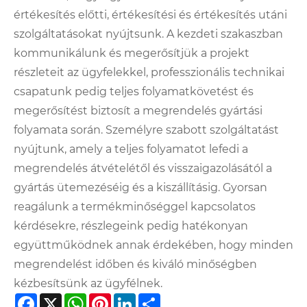
értékesítés előtti, értékesítési és értékesítés utáni
szolgáltatásokat nyújtsunk. A kezdeti szakaszban
kommunikálunk és megerősítjük a projekt
részleteit az ügyfelekkel, professzionális technikai
csapatunk pedig teljes folyamatkövetést és
megerősítést biztosít a megrendelés gyártási
folyamata során. Személyre szabott szolgáltatást
nyújtunk, amely a teljes folyamatot lefedi a
megrendelés átvételétől és visszaigazolásától a
gyártás ütemezéséig és a kiszállításig. Gyorsan
reagálunk a termékminőséggel kapcsolatos
kérdésekre, részlegeink pedig hatékonyan
együttműködnek annak érdekében, hogy minden
megrendelést időben és kiváló minőségben
kézbesítsünk az ügyfélnek.
Facebook
X
WhatsApp
Pinterest
LinkedIn
Share