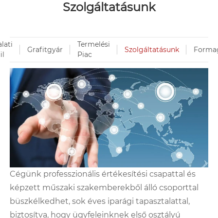
Szolgáltatásunk
alati
Termelési
Grafitgyár
Szolgáltatásunk
Forma
il
Piac
Cégünk professzionális értékesítési csapattal és
képzett műszaki szakemberekből álló csoporttal
büszkélkedhet, sok éves iparági tapasztalattal,
biztosítva, hogy ügyfeleinknek első osztályú