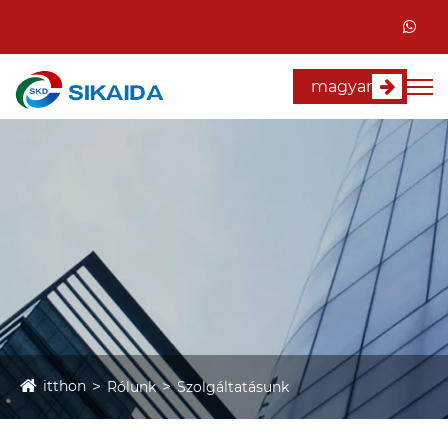
magyar
itthon
Rólunk
Szolgáltatásunk