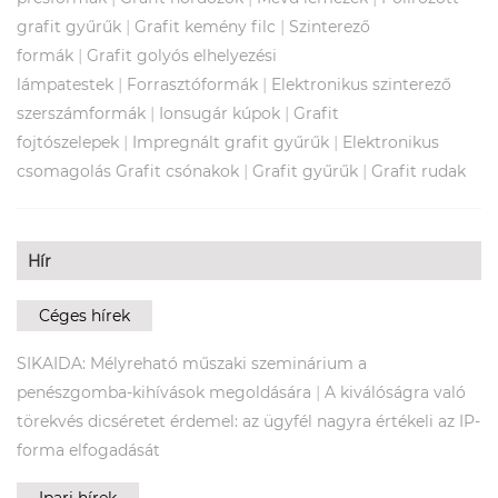
|
|
grafit gyűrűk
Grafit kemény filc
Szinterező
|
formák
Grafit golyós elhelyezési
|
|
lámpatestek
Forrasztóformák
Elektronikus szinterező
|
|
szerszámformák
Ionsugár kúpok
Grafit
|
|
fojtószelepek
Impregnált grafit gyűrűk
Elektronikus
|
|
csomagolás Grafit csónakok
Grafit gyűrűk
Grafit rudak
Hír
Céges hírek
SIKAIDA: Mélyreható műszaki szeminárium a
|
penészgomba-kihívások megoldására
A kiválóságra való
törekvés dicséretet érdemel: az ügyfél nagyra értékeli az IP-
forma elfogadását