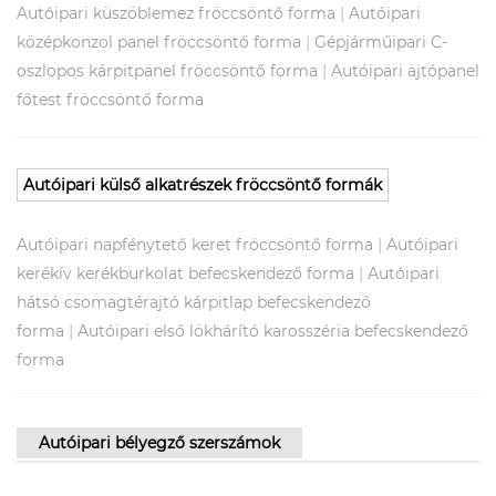
|
Autóipari küszöblemez fröccsöntő forma
Autóipari
|
középkonzol panel fröccsöntő forma
Gépjárműipari C-
|
oszlopos kárpitpanel fröccsöntő forma
Autóipari ajtópanel
főtest fröccsöntő forma
Autóipari külső alkatrészek fröccsöntő formák
|
Autóipari napfénytető keret fröccsöntő forma
Autóipari
|
kerékív kerékburkolat befecskendező forma
Autóipari
hátsó csomagtérajtó kárpitlap befecskendező
|
forma
Autóipari első lökhárító karosszéria befecskendező
forma
Autóipari bélyegző szerszámok