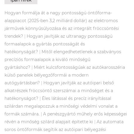
Ipari hírek
Hogyan formálja át a nagy pontosságú öntőforma-
alappiacot (2025-ben 3,2 milliárd dollár) az elektromos
járművek könnyűsúlyozása és az integrált fröccsöntési
|
trendek?
Hogyan javítják az ultranagy pontosságú
formaalapok a gyártás pontosságát és
|
hatékonyságát?
Mitől elengedhetetlenek a szabványos
precíziós formaalapok a kiváló minőségű
|
gyártáshoz?
Miért kulcsfontosságúak az autókarosszéria
külső panelek bélyegzőformái a modern
|
autógyártásban?
Hogyan javítják az autóipari belső
alkatrészek fröccsöntő szerszámai a minőséget és a
|
hatékonyságot?
Éles látással és precíz irányítással
szilárdan megalapozzuk a minőségi védelmi vonalat a
|
formák számára.
A penészgyártó műhely erős képességei
|
révén a minőség szilárd alapjait építette ki
Az automata
soros öntőformák segítik az autóipari bélyegzési