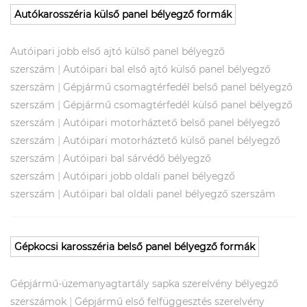
Autókarosszéria külső panel bélyegző formák
Autóipari jobb első ajtó külső panel bélyegző
|
szerszám
Autóipari bal első ajtó külső panel bélyegző
|
szerszám
Gépjármű csomagtérfedél belső panel bélyegző
|
szerszám
Gépjármű csomagtérfedél külső panel bélyegző
|
szerszám
Autóipari motorháztető belső panel bélyegző
|
szerszám
Autóipari motorháztető külső panel bélyegző
|
szerszám
Autóipari bal sárvédő bélyegző
|
szerszám
Autóipari jobb oldali panel bélyegző
|
szerszám
Autóipari bal oldali panel bélyegző szerszám
Gépkocsi karosszéria belső panel bélyegző formák
Gépjármű-üzemanyagtartály sapka szerelvény bélyegző
|
szerszámok
Gépjármű első felfüggesztés szerelvény