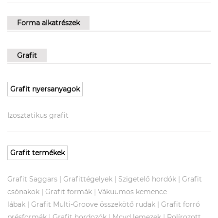
Forma alkatrészek
Grafit
Grafit nyersanyagok
Izosztatikus grafit
Grafit termékek
|
|
|
Grafit Saggars
Grafittégelyek
Szigetelő hordók
Grafit
|
|
csónakok
Grafit formák
Vákuumos kemence
|
|
lábak
Grafit Multi-Groove összekötő rudak
Grafit forró
|
|
|
présformák
Grafit hordozók
Mcvd lemezek
Polírozott