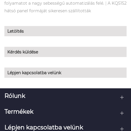
|
folyamatot a nagy sebességű automatizálás felé.
A KQ5152
hátsó panel formáját sikeresen szállították
Letöltés
Kérdés küldése
Lépjen kapcsolatba velünk
Rólunk
Termékek
Lépjen kapcsolatba velünk