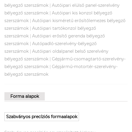
|
bélyegző szerszámok
Autóipari elülső panel-szerelvény
|
bélyegző szerszámok
Autóipari kis konzol bélyegző
|
szerszámok
Autóipari kisméretű erősítőlemezes bélyegző
|
szerszámok
Autóipari tartókonzol bélyegző
|
szerszámok
Autóipari erősítő gerenda bélyegző
|
szerszámok
Autópadló-szerelvény-bélyegző
|
szerszámok
Autóipari oldalpanel belső szerelvény
|
bélyegző szerszámok
Gépjármű-csomagtartó-szerelvény-
|
bélyegző szerszámok
Gépjármű-motortér-szerelvény-
bélyegző szerszámok
Forma alapok
Szabványos precíziós formaalapok