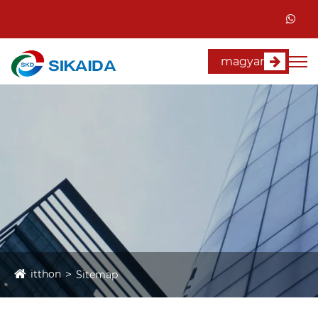
magyar
itthon
Sitemap