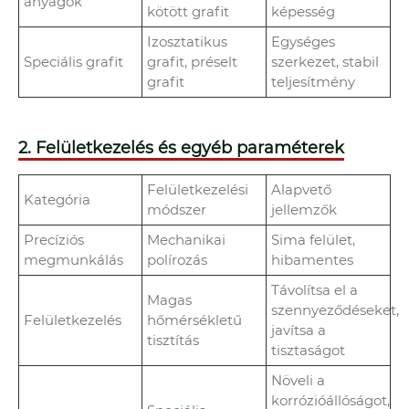
anyagok
kötött grafit
képesség
Izosztatikus
Egységes
Speciális grafit
grafit, préselt
szerkezet, stabil
grafit
teljesítmény
2. Felületkezelés és egyéb paraméterek
Felületkezelési
Alapvető
Kategória
módszer
jellemzők
Precíziós
Mechanikai
Sima felület,
megmunkálás
polírozás
hibamentes
Távolítsa el a
Magas
szennyeződéseket,
Felületkezelés
hőmérsékletű
javítsa a
tisztítás
tisztaságot
Növeli a
korrózióállóságot,