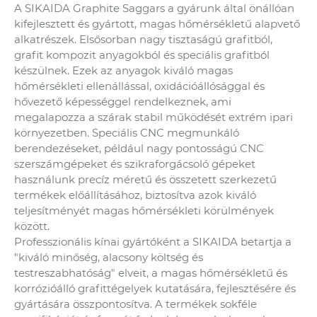
A SIKAIDA Graphite Saggars a gyárunk által önállóan
kifejlesztett és gyártott, magas hőmérsékletű alapvető
alkatrészek. Elsősorban nagy tisztaságú grafitból,
grafit kompozit anyagokból és speciális grafitból
készülnek. Ezek az anyagok kiváló magas
hőmérsékleti ellenállással, oxidációállósággal és
hővezető képességgel rendelkeznek, ami
megalapozza a szárak stabil működését extrém ipari
környezetben. Speciális CNC megmunkáló
berendezéseket, például nagy pontosságú CNC
szerszámgépeket és szikraforgácsoló gépeket
használunk precíz méretű és összetett szerkezetű
termékek előállításához, biztosítva azok kiváló
teljesítményét magas hőmérsékleti körülmények
között.
Professzionális kínai gyártóként a SIKAIDA betartja a
"kiváló minőség, alacsony költség és
testreszabhatóság" elveit, a magas hőmérsékletű és
korrózióálló grafittégelyek kutatására, fejlesztésére és
gyártására összpontosítva. A termékek sokféle