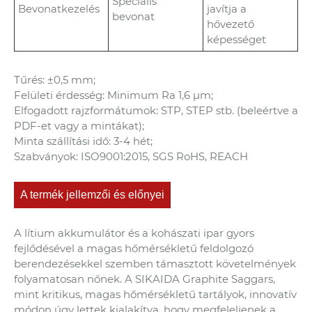
Speciális
Bevonatkezelés
javítja a
bevonat
hővezető
képességet
Tűrés: ±0,5 mm;
Felületi érdesség: Minimum Ra 1,6 μm;
Elfogadott rajzformátumok: STP, STEP stb. (beleértve a
PDF-et vagy a mintákat);
Minta szállítási idő: 3-4 hét;
Szabványok: ISO9001:2015, SGS RoHS, REACH
A termék jellemzői és előnyei
A lítium akkumulátor és a kohászati ​​ipar gyors
fejlődésével a magas hőmérsékletű feldolgozó
berendezésekkel szemben támasztott követelmények
folyamatosan nőnek. A SIKAIDA Graphite Saggars,
mint kritikus, magas hőmérsékletű tartályok, innovatív
módon úgy lettek kialakítva, hogy megfeleljenek a