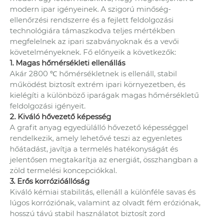
modern ipar igényeinek. A szigorú minőség-
ellenőrzési rendszerre és a fejlett feldolgozási
technológiára támaszkodva teljes mértékben
megfelelnek az ipari szabványoknak és a vevői
követelményeknek. Fő előnyeik a következők:
1. Magas hőmérsékleti ellenállás
Akár 2800 ℃ hőmérsékletnek is ellenáll, stabil
működést biztosít extrém ipari környezetben, és
kielégíti a különböző iparágak magas hőmérsékletű
feldolgozási igényeit.
2. Kiváló hővezető képesség
A grafit anyag egyedülálló hővezető képességgel
rendelkezik, amely lehetővé teszi az egyenletes
hőátadást, javítja a termelés hatékonyságát és
jelentősen megtakarítja az energiát, összhangban a
zöld termelési koncepciókkal.
3. Erős korrózióállóság
Kiváló kémiai stabilitás, ellenáll a különféle savas és
lúgos korróziónak, valamint az olvadt fém eróziónak,
hosszú távú stabil használatot biztosít zord