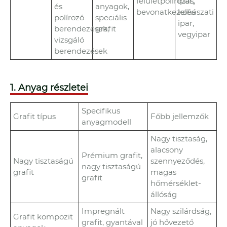
felületpolírozás,
ipar,
és
anyagok,
bevonatkezelés
kohászati
polírozó
speciális
​​ipar,
berendezések,
grafit
vegyipar
vizsgáló
berendezések
1. Anyag részletei
Specifikus
Grafit típus
Főbb jellemzők
anyagmodell
Nagy tisztaság,
alacsony
Prémium grafit,
Nagy tisztaságú
szennyeződés,
nagy tisztaságú
grafit
magas
grafit
hőmérséklet-
állóság
Impregnált
Nagy szilárdság,
Grafit kompozit
grafit, gyantával
jó hővezető