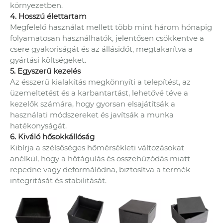
környezetben.
4. Hosszú élettartam
Megfelelő használat mellett több mint három hónapig
folyamatosan használhatók, jelentősen csökkentve a
csere gyakoriságát és az állásidőt, megtakarítva a
gyártási költségeket.
5. Egyszerű kezelés
Az ésszerű kialakítás megkönnyíti a telepítést, az
üzemeltetést és a karbantartást, lehetővé téve a
kezelők számára, hogy gyorsan elsajátítsák a
használati módszereket és javítsák a munka
hatékonyságát.
6. Kiváló hősokkállóság
Kibírja a szélsőséges hőmérsékleti változásokat
anélkül, hogy a hőtágulás és összehúzódás miatt
repedne vagy deformálódna, biztosítva a termék
integritását és stabilitását.