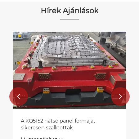
Hírek Ajánlások


A KQ5152 hátsó panel formáját
sikeresen szállították