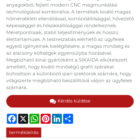
anyagokból, fejlett modern CNC megmunkálási
technológiával kombinálva. A termékek kiváló magas
hőmérsékleti ellenállással, korrózióállósággal, hővezető
képességgel és hősokkállósággal rendelkeznek.
Méretpontosak, stabil teljesítményűek és hosszú
élettartamúak. A testreszabás elérhető az ügyfelek
egyedi igényeinek kielégítésére, a magas minőség és
az alacsony költségek egyensúlyba hozásával.
Megbízható kínai gyártóként a SIKAIDA elkötelezett
amellett, hogy kiváló minőségű grafit szárakat
biztosítson a különböző ipari szektorok számára, hogy
világszerte megbízható beszállítóvá váljon az ügyfelek
számára.
Kérdés küldése
Facebook
X
WhatsApp
Pinterest
LinkedIn
Share
termékleírás