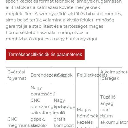
specifikációt és formát fednek le, amelyek rugalmasan
állíthatók az alkalmazási követelményeknek
megfelelően. A szennyeződésektől és hibáktól mentes,
sima belső terük, valamint a kiváló felületi minőség
garantálja a stabilitást és a tartósságot magas
hőmérsékletű használat során, ötvözi a
megbízhatóságot és a nagy hatékonyságot.
Termékspecifikációk és paraméterek
Gyártási
Alkalmazhat
Berendezés/Gép
Anyagok
Felületkezelés
folyamat
iparágak
Nagy
pontosságú
Tűzálló
CNC
Nagy
anyag
szerszámgépek,
tisztaságú
Magas
ipar,
szikraforgácsoló
grafit,
hőmérsékletű
lítium
CNC
gépek,
grafit
kezelés,
akkumulátor
megmunkálás
csiszoló
kompozit