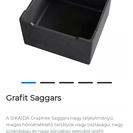
Grafit Saggars
A SIKAIDA Graphite Saggars nagy teljesítményű,
magas hőmérsékletű tartályok nagy tisztaságú, nagy
szilárdságú és nagy sűrűségű speciális grafit