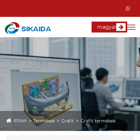
magyar
itthon
Termékek
Grafit
Grafit termékek