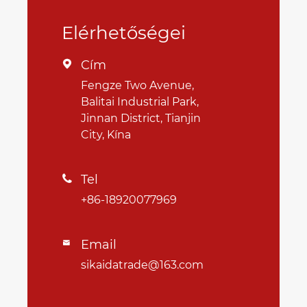
Elérhetőségei
Cím

Fengze Two Avenue,
Balitai Industrial Park,
Jinnan District, Tianjin
City, Kína
Tel

+86-18920077969
Email

sikaidatrade@163.com