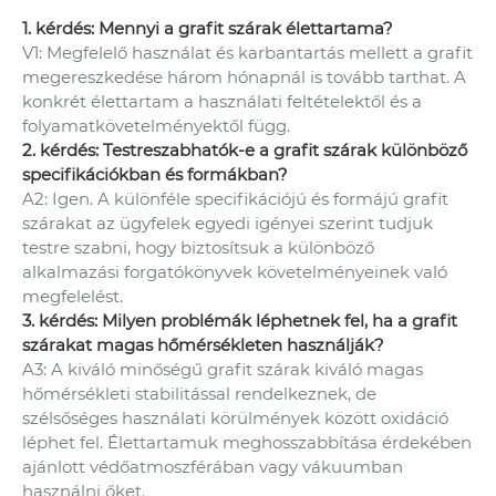
1. kérdés: Mennyi a grafit szárak élettartama?
V1: Megfelelő használat és karbantartás mellett a grafit
megereszkedése három hónapnál is tovább tarthat. A
konkrét élettartam a használati feltételektől és a
folyamatkövetelményektől függ.
2. kérdés: Testreszabhatók-e a grafit szárak különböző
specifikációkban és formákban?
A2: Igen. A különféle specifikációjú és formájú grafit
szárakat az ügyfelek egyedi igényei szerint tudjuk
testre szabni, hogy biztosítsuk a különböző
alkalmazási forgatókönyvek követelményeinek való
megfelelést.
3. kérdés: Milyen problémák léphetnek fel, ha a grafit
szárakat magas hőmérsékleten használják?
A3: A kiváló minőségű grafit szárak kiváló magas
hőmérsékleti stabilitással rendelkeznek, de
szélsőséges használati körülmények között oxidáció
léphet fel. Élettartamuk meghosszabbítása érdekében
ajánlott védőatmoszférában vagy vákuumban
használni őket.