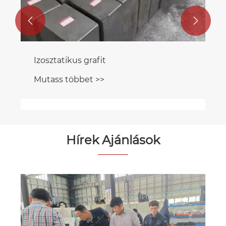


Ionsugár kúpok
Mutass többet >>
Hírek Ajánlások