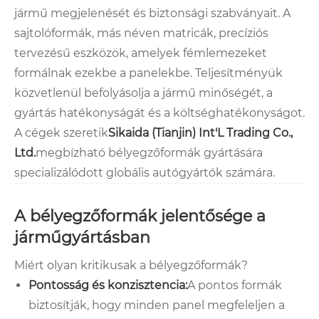
jármű megjelenését és biztonsági szabványait. A
sajtolóformák, más néven matricák, precíziós
tervezésű eszközök, amelyek fémlemezeket
formálnak ezekbe a panelekbe. Teljesítményük
közvetlenül befolyásolja a jármű minőségét, a
gyártás hatékonyságát és a költséghatékonyságot.
A cégek szeretik
Sikaida (Tianjin) Int'L Trading Co.,
Ltd.
megbízható bélyegzőformák gyártására
specializálódott globális autógyártók számára.
A bélyegzőformák jelentősége a
járműgyártásban
Miért olyan kritikusak a bélyegzőformák?
Pontosság és konzisztencia:
A pontos formák
biztosítják, hogy minden panel megfeleljen a