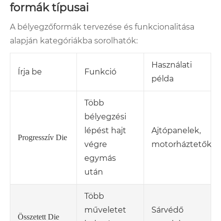
formák típusai
A bélyegzőformák tervezése és funkcionalitása
alapján kategóriákba sorolhatók:
Használati
Írja be
Funkció
példa
Több
bélyegzési
lépést hajt
Ajtópanelek,
Progresszív Die
végre
motorháztetők
egymás
után
Több
műveletet
Sárvédő
Összetett Die