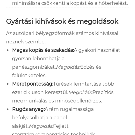
minimálisra csökkenti a kopást és a hőterhelést.
Gyártási kihívások és megoldások
Az autóipari bélyegzőformák számos kihívással
néznek szembe:
Magas kopás és szakadás:
A gyakori használat
gyorsan lebonthatja a
penészgombákat.
Megoldás:
Edzés és
felületkezelés.
Méretpontosság:
Tűrések fenntartása több
ezer cikluson keresztül.
Megoldás:
Precíziós
megmunkálás és minőségellenőrzés.
Rugós anyag:
A fém rugalmassága
befolyásolhatja a panel
alakját.
Megoldás:
Fejlett
szerszámkompenzációs technikák.