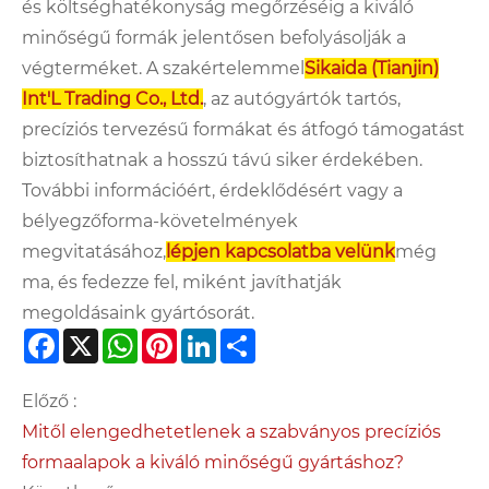
és költséghatékonyság megőrzéséig a kiváló
minőségű formák jelentősen befolyásolják a
végterméket. A szakértelemmel
Sikaida (Tianjin)
Int'L Trading Co., Ltd.
, az autógyártók tartós,
precíziós tervezésű formákat és átfogó támogatást
biztosíthatnak a hosszú távú siker érdekében.
További információért, érdeklődésért vagy a
bélyegzőforma-követelmények
megvitatásához,
lépjen kapcsolatba velünk
még
ma, és fedezze fel, miként javíthatják
megoldásaink gyártósorát.
Facebook
X
WhatsApp
Pinterest
LinkedIn
Share
Előző :
Mitől elengedhetetlenek a szabványos precíziós
formaalapok a kiváló minőségű gyártáshoz?