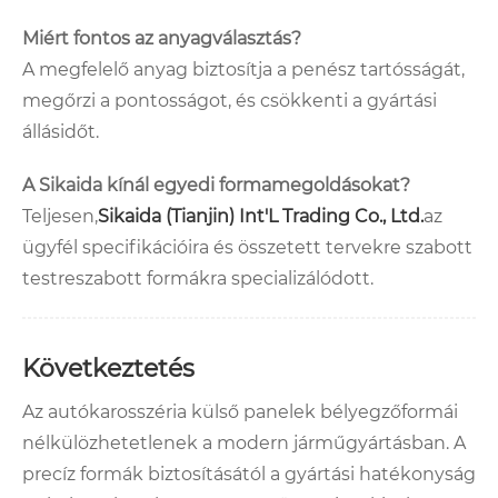
Miért fontos az anyagválasztás?
A megfelelő anyag biztosítja a penész tartósságát,
megőrzi a pontosságot, és csökkenti a gyártási
állásidőt.
A Sikaida kínál egyedi formamegoldásokat?
Teljesen,
Sikaida (Tianjin) Int'L Trading Co., Ltd.
az
ügyfél specifikációira és összetett tervekre szabott
testreszabott formákra specializálódott.
Következtetés
Az autókarosszéria külső panelek bélyegzőformái
nélkülözhetetlenek a modern járműgyártásban. A
precíz formák biztosításától a gyártási hatékonyság