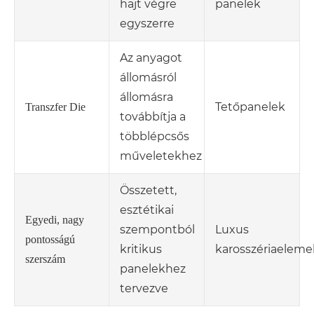
hajt végre
panelek
egyszerre
Az anyagot
állomásról
állomásra
Tetőpanelek
Transzfer Die
továbbítja a
többlépcsős
műveletekhez
Összetett,
esztétikai
Egyedi, nagy
szempontból
Luxus
pontosságú
kritikus
karosszériaeleme
szerszám
panelekhez
tervezve