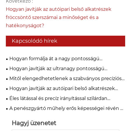
Következő :
Hogyan javítják az autóipari belső alkatrészek
fröccsöntő szerszámai a minőséget és a
hatékonyságot?
Kapcsolódó hírek
Hogyan formálja át a nagy pontosságú
öntőforma-alappiacot (2025-ben 3,2 milliárd dollár)
Hogyan javítják az ultranagy pontosságú
az elektromos járművek könnyűsúlyozása és az
formaalapok a gyártás pontosságát és
Mitől elengedhetetlenek a szabványos precíziós
integrált fröccsöntési trendek?
hatékonyságát?
formaalapok a kiváló minőségű gyártáshoz?
Hogyan javítják az autóipari belső alkatrészek
fröccsöntő szerszámai a minőséget és a
Éles látással és precíz irányítással szilárdan
hatékonyságot?
megalapozzuk a minőségi védelmi vonalat a
A penészgyártó műhely erős képességei révén a
formák számára.
minőség szilárd alapjait építette ki
Hagyj üzenetet