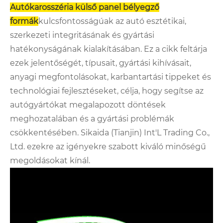
Autókarosszéria külső panel bélyegző
formák
kulcsfontosságúak az autó esztétikai,
szerkezeti integritásának és gyártási
hatékonyságának kialakításában. Ez a cikk feltárja
ezek jelentőségét, típusait, gyártási kihívásait,
anyagi megfontolásokat, karbantartási tippeket és
technológiai fejlesztéseket, célja, hogy segítse az
autógyártókat megalapozott döntések
meghozatalában és a gyártási problémák
csökkentésében. Sikaida (Tianjin) Int'L Trading Co.,
Ltd. ezekre az igényekre szabott kiváló minőségű
megoldásokat kínál.